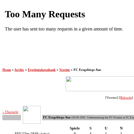
Home
»
Archiv
»
Ergebnisdatenbank
»
Vereine
»
FC Erzgebirge Aue
[Vereine] [
Rekorde
] 
« Übersicht
FC Erzgebirge Aue
(
30.09.1992: Umbenennung des FC Wismut in FC Erz
Spiele
S
U
N
SSV Ulm 1846
6
4
1
1