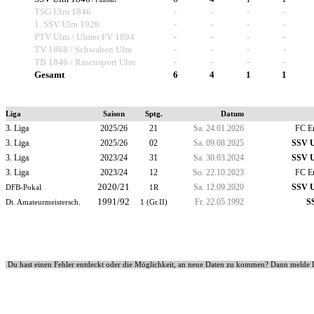
/ Fußball
TSG Ulm 1846
-
-
-
-
1. SSV Ulm 1928
-
-
-
-
PTV Ulm / Ulmer FV 1894
-
-
-
-
TV 1868 / Schwaben Ulm
-
-
-
-
TB 1846 / Rasensport Ulm
-
-
-
-
Gesamt
6
4
1
1
Liga
Saison
Sptg.
Datum
3. Liga
2025/26
21
Sa. 24.01.2026
FC Er
3. Liga
2025/26
02
Sa. 09.08.2025
SSV U
3. Liga
2023/24
31
Sa. 30.03.2024
SSV U
3. Liga
2023/24
12
So. 22.10.2023
FC Er
2020/21
Sa. 12.09.2020
SSV U
DFB-Pokal
1R
1991/92
Fr. 22.05.1992
S
Dt. Amateurmeistersch.
1 (Gr.II)
Du hast einen Fehler entdeckt oder die Möglichkeit, an neue Daten zu kommen? Dann melde 