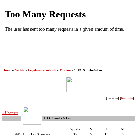
Home
»
Archiv
»
Ergebnisdatenbank
»
Vereine
»
1. FC Saarbrücken
[Vereine] [
Rekorde
] 
« Übersicht
1. FC Saarbrücken
Spiele
S
U
N
SSV Ulm 1846
27
5
10
12