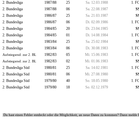
2. Bundesliga
1987/88
25
Sa. 12.03.1988
1. F
2. Bundesliga
1987/88
06
Sa. 22.08.1987
S
2. Bundesliga
1986/87
25
Sa. 21.03.1987
S
2. Bundesliga
1986/87
06
Di. 02.09.1986
1. F
2. Bundesliga
1984/85
20
Di. 23.04.1985
S
2. Bundesliga
1984/85
01
Di. 14.08.1984
1. F
2. Bundesliga
1983/84
25
Sa. 25.02.1984
S
2. Bundesliga
1983/84
06
Di. 30.08.1983
1. F
1982/83
05
Mi. 15.06.1983
1. F
Aufstiegsrnd. zur 2. BL
1982/83
02
Mi. 01.06.1983
S
Aufstiegsrnd. zur 2. BL
2. Bundesliga Süd
1980/81
25
Sa. 14.02.1981
1. F
2. Bundesliga Süd
1980/81
06
Mi. 27.08.1980
S
2. Bundesliga Süd
1979/80
40
So. 18.05.1980
1. F
2. Bundesliga Süd
1979/80
18
So. 02.12.1979
S
Du hast einen Fehler entdeckt oder die Möglichkeit, an neue Daten zu kommen? Dann melde 