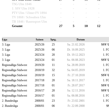
/ Fußball
TSG Ulm 1846
-
-
-
-
1. SSV Ulm 1928
-
-
-
-
PTV Ulm / Ulmer FV 1894
-
-
-
-
TV 1868 / Schwaben Ulm
-
-
-
-
TB 1846 / Rasensport Ulm
-
-
-
-
Gesamt
27
5
10
12
Liga
Saison
Sptg.
Datum
3. Liga
2025/26
25
Sa. 21.02.2026
SSV U
3. Liga
2025/26
06
Di. 16.09.2025
1. F
3. Liga
2023/24
20
Di. 19.12.2023
1. F
3. Liga
2023/24
01
So. 06.08.2023
SSV U
Regionalliga Südwest
2019/20
11
Sa. 28.09.2019
1. F
Regionalliga Südwest
2018/19
32
Sa. 04.05.2019
1. F
Regionalliga Südwest
2018/19
15
Fr. 27.10.2018
SSV U
Regionalliga Südwest
2017/18
20
Sa. 18.11.2017
1. F
Regionalliga Südwest
2017/18
01
Fr. 28.07.2017
SSV U
Regionalliga Südwest
2016/17
20
Sa. 12.11.2016
SSV U
Regionalliga Südwest
2016/17
01
Sa. 06.08.2016
1. F
2. Bundesliga
2000/01
23
Fr. 23.02.2001
1. F
2. Bundesliga
2000/01
06
Fr. 22.09.2000
S